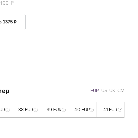
 199 ₽
о 1375 ₽
мер
EUR
US
UK
CM
EUR
38 EUR
39 EUR
40 EUR
41 EUR