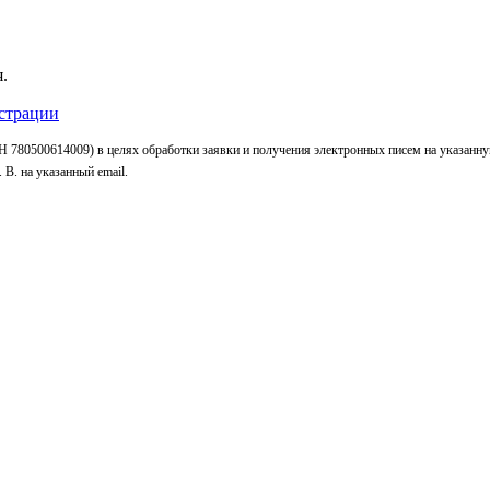
.
страции
 780500614009) в целях обработки заявки и получения электронных писем на указанн
В. на указанный email.