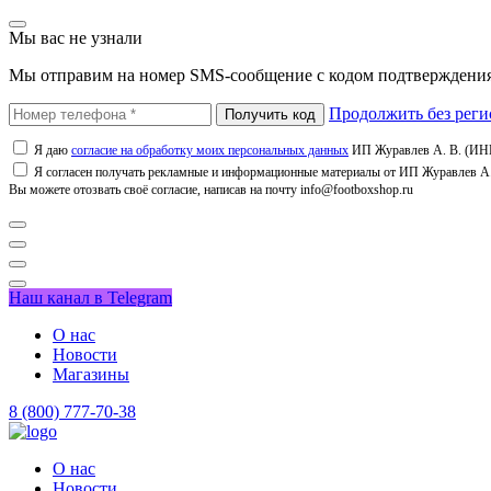
Мы вас не узнали
Мы отправим на номер SMS-сообщение с кодом подтверждения
Продолжить без реги
Я даю
согласие на обработку моих персональных данных
ИП Журавлев А. В. (ИНН
Я согласен получать рекламные и информационные материалы от ИП Журавлев А. 
Вы можете отозвать своё согласие, написав на почту info@footboxshop.ru
Наш канал в Telegram
О нас
Новости
Магазины
8 (800) 777-70-38
О нас
Новости