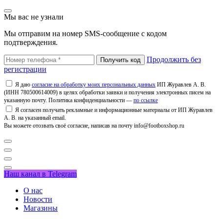
Мы вас не узнали
Мы отправим на номер SMS-сообщение с кодом
подтверждения.
Продолжить без
регистрации
Я даю
согласие на обработку моих персональных данных
ИП Журавлев А. В.
(ИНН 780500614009) в целях обработки заявки и получения электронных писем на
указанную почту. Политика конфиденциальности —
по ссылке
Я согласен получать рекламные и информационные материалы от ИП Журавлев
А. В. на указанный email.
Вы можете отозвать своё согласие, написав на почту info@footboxshop.ru
Наш канал в Telegram
О нас
Новости
Магазины