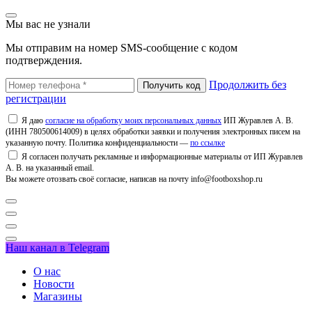
Мы вас не узнали
Мы отправим на номер SMS-сообщение с кодом
подтверждения.
Продолжить без
регистрации
Я даю
согласие на обработку моих персональных данных
ИП Журавлев А. В.
(ИНН 780500614009) в целях обработки заявки и получения электронных писем на
указанную почту. Политика конфиденциальности —
по ссылке
Я согласен получать рекламные и информационные материалы от ИП Журавлев
А. В. на указанный email.
Вы можете отозвать своё согласие, написав на почту info@footboxshop.ru
Наш канал в Telegram
О нас
Новости
Магазины