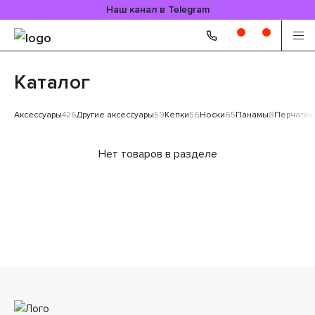
Наш канал в Telegram
Каталог
Аксессуары
426
Другие аксессуары
59
Кепки
56
Носки
65
Панамы
8
Перчатки
Нет товаров в разделе