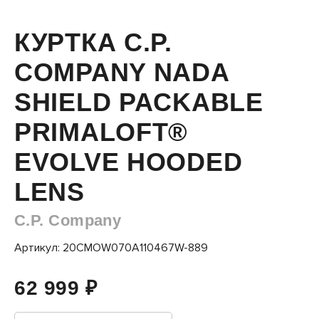
КУРТКА C.P.
COMPANY NADA
SHIELD PACKABLE
PRIMALOFT®
EVOLVE HOODED
LENS
C.P. Company
Артикул: 20CMOW070A110467W-889
62 999 ₽