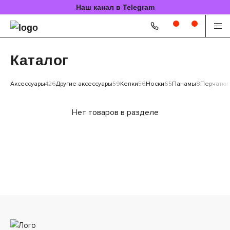
Наш канал в Telegram
Каталог
Аксессуары
426
Другие аксессуары
59
Кепки
56
Носки
65
Панамы
8
Перчатки
Нет товаров в разделе