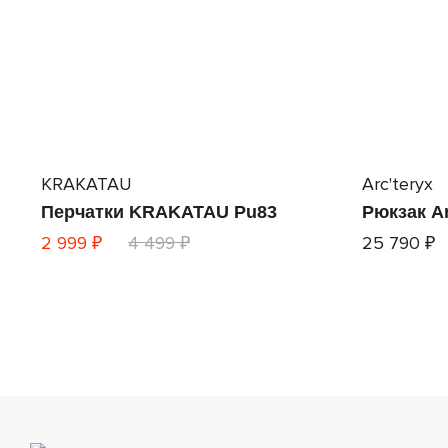
KRAKATAU
Arc'teryx
Перчатки KRAKATAU Pu83
Рюкзак Ar
2 999 ₽
4 499 ₽
25 790 ₽