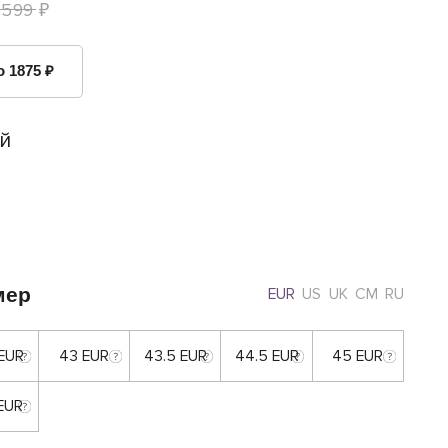
 599 ₽
о 1875 ₽
й
мер
EUR
US
UK
CM
RU
 EUR
43 EUR
43.5 EUR
44.5 EUR
45 EUR
 EUR