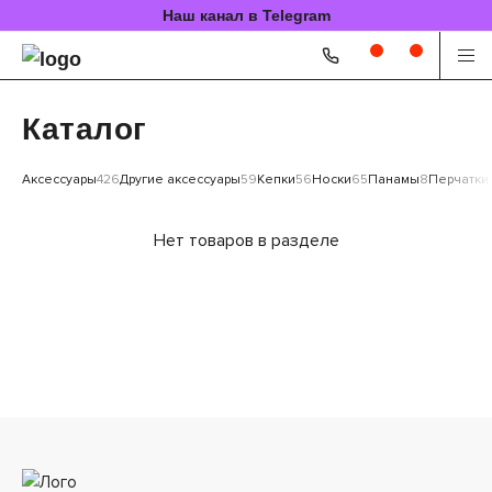
Наш канал в Telegram
Каталог
Аксессуары
426
Другие аксессуары
59
Кепки
56
Носки
65
Панамы
8
Перчатки
Нет товаров в разделе