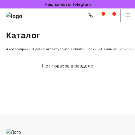
Наш канал в Telegram
Каталог
Аксессуары
426
Другие аксессуары
59
Кепки
56
Носки
65
Панамы
8
Перчатки
Нет товаров в разделе