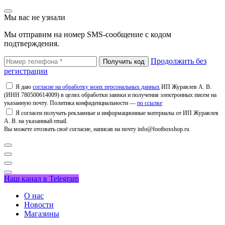
Мы вас не узнали
Мы отправим на номер SMS-сообщение с кодом
подтверждения.
Продолжить без
регистрации
Я даю
согласие на обработку моих персональных данных
ИП Журавлев А. В.
(ИНН 780500614009) в целях обработки заявки и получения электронных писем на
указанную почту. Политика конфиденциальности —
по ссылке
Я согласен получать рекламные и информационные материалы от ИП Журавлев
А. В. на указанный email.
Вы можете отозвать своё согласие, написав на почту info@footboxshop.ru
Наш канал в Telegram
О нас
Новости
Магазины