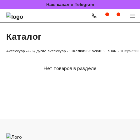
Наш канал в Telegram
Каталог
Аксессуары
426
Другие аксессуары
59
Кепки
56
Носки
65
Панамы
8
Перчатки
Нет товаров в разделе