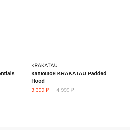
KRAKATAU
ntials
Капюшон KRAKATAU Padded
Hood
3 399 ₽
4 999 ₽