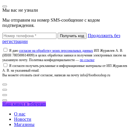
Мы вас не узнали
Мы отправим на номер SMS-сообщение с кодом
подтверждения.
Продолжить без
регистрации
Я даю
согласие на обработку моих персональных данных
ИП Журавлев А. В.
(ИНН 780500614009) в целях обработки заявки и получения электронных писем на
указанную почту. Политика конфиденциальности —
по ссылке
Я согласен получать рекламные и информационные материалы от ИП Журавлев
А. В. на указанный email.
Вы можете отозвать своё согласие, написав на почту info@footboxshop.ru
Наш канал в Telegram
О нас
Новости
Магазины