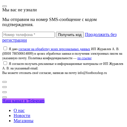
Мы вас не узнали
Мы отправим на номер SMS-сообщение с кодом
подтверждения.
Продолжить без
регистрации
Я даю
согласие на обработку моих персональных данных
ИП Журавлев А. В.
(ИНН 780500614009) в целях обработки заявки и получения электронных писем на
указанную почту. Политика конфиденциальности —
по ссылке
Я согласен получать рекламные и информационные материалы от ИП Журавлев
А. В. на указанный email.
Вы можете отозвать своё согласие, написав на почту info@footboxshop.ru
Наш канал в Telegram
О нас
Новости
Магазины