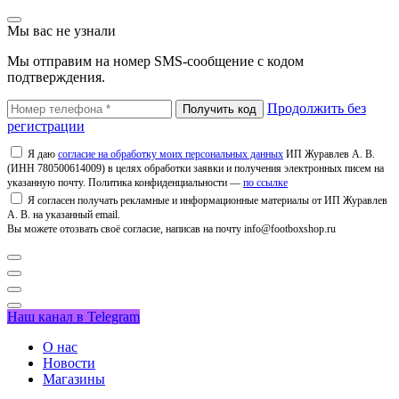
Мы вас не узнали
Мы отправим на номер SMS-сообщение с кодом
подтверждения.
Продолжить без
регистрации
Я даю
согласие на обработку моих персональных данных
ИП Журавлев А. В.
(ИНН 780500614009) в целях обработки заявки и получения электронных писем на
указанную почту. Политика конфиденциальности —
по ссылке
Я согласен получать рекламные и информационные материалы от ИП Журавлев
А. В. на указанный email.
Вы можете отозвать своё согласие, написав на почту info@footboxshop.ru
Наш канал в Telegram
О нас
Новости
Магазины