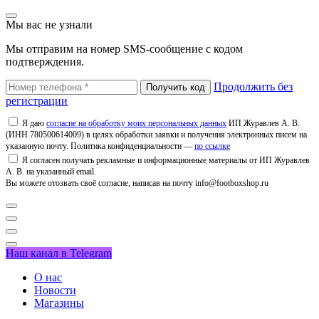
Мы вас не узнали
Мы отправим на номер SMS-сообщение с кодом
подтверждения.
Продолжить без
регистрации
Я даю
согласие на обработку моих персональных данных
ИП Журавлев А. В.
(ИНН 780500614009) в целях обработки заявки и получения электронных писем на
указанную почту. Политика конфиденциальности —
по ссылке
Я согласен получать рекламные и информационные материалы от ИП Журавлев
А. В. на указанный email.
Вы можете отозвать своё согласие, написав на почту info@footboxshop.ru
Наш канал в Telegram
О нас
Новости
Магазины