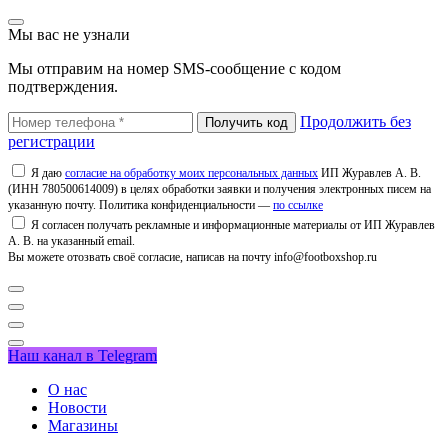
Мы вас не узнали
Мы отправим на номер SMS-сообщение с кодом
подтверждения.
Продолжить без
регистрации
Я даю
согласие на обработку моих персональных данных
ИП Журавлев А. В.
(ИНН 780500614009) в целях обработки заявки и получения электронных писем на
указанную почту. Политика конфиденциальности —
по ссылке
Я согласен получать рекламные и информационные материалы от ИП Журавлев
А. В. на указанный email.
Вы можете отозвать своё согласие, написав на почту info@footboxshop.ru
Наш канал в Telegram
О нас
Новости
Магазины