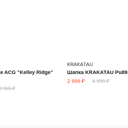
KRAKATAU
e ACG "Kelley Ridge"
Шапка KRAKATAU Pu89
2 999 ₽
4 999 ₽
3 199 ₽