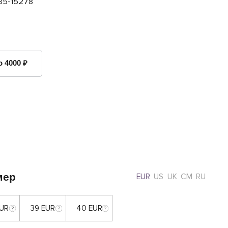
35-15278
о 4000 ₽
мер
EUR
US
UK
CM
RU
EUR
39 EUR
40 EUR