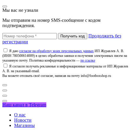
Мы вас не узнали
Мы отправим на номер SMS-сообщение с кодом
подтверждения.
Продолжить без
регистрации
Я даю
согласие на обработку моих персональных данных
ИП Журавлев А. В.
(ИНН 780500614009) в целях обработки заявки и получения электронных писем на
указанную почту. Политика конфиденциальности —
по ссылке
Я согласен получать рекламные и информационные материалы от ИП Журавлев
А. В. на указанный email.
Вы можете отозвать своё согласие, написав на почту info@footboxshop.ru
Наш канал в Telegram
О нас
Новости
Магазины