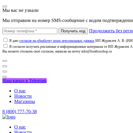
Мы вас не узнали
Мы отправим на номер SMS-сообщение с кодом подтверждения
Продолжить без реги
Я даю
согласие на обработку моих персональных данных
ИП Журавлев А. В. (ИНН
Я согласен получать рекламные и информационные материалы от ИП Журавлев А. 
Вы можете отозвать своё согласие, написав на почту info@footboxshop.ru
Наш канал в Telegram
О нас
Новости
Магазины
8 (800) 777-70-38
О нас
Новости