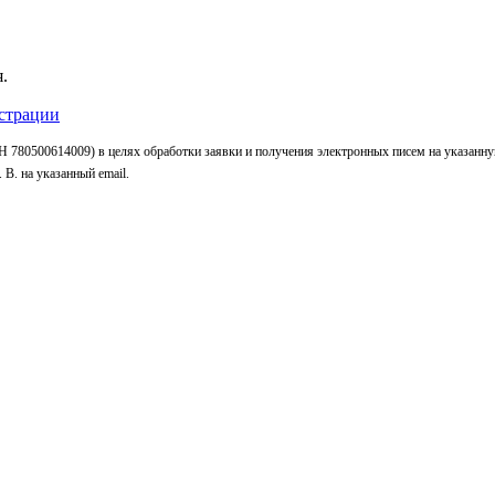
.
страции
 780500614009) в целях обработки заявки и получения электронных писем на указанн
В. на указанный email.