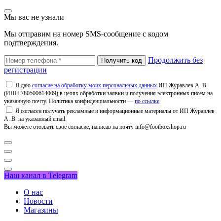
Мы вас не узнали
Мы отправим на номер SMS-сообщение с кодом
подтверждения.
Продолжить без
регистрации
Я даю
согласие на обработку моих персональных данных
ИП Журавлев А. В.
(ИНН 780500614009) в целях обработки заявки и получения электронных писем на
указанную почту. Политика конфиденциальности —
по ссылке
Я согласен получать рекламные и информационные материалы от ИП Журавлев
А. В. на указанный email.
Вы можете отозвать своё согласие, написав на почту info@footboxshop.ru
Наш канал в Telegram
О нас
Новости
Магазины