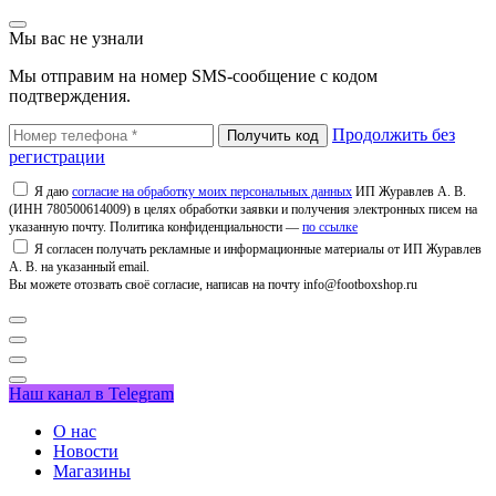
Мы вас не узнали
Мы отправим на номер SMS-сообщение с кодом
подтверждения.
Продолжить без
регистрации
Я даю
согласие на обработку моих персональных данных
ИП Журавлев А. В.
(ИНН 780500614009) в целях обработки заявки и получения электронных писем на
указанную почту. Политика конфиденциальности —
по ссылке
Я согласен получать рекламные и информационные материалы от ИП Журавлев
А. В. на указанный email.
Вы можете отозвать своё согласие, написав на почту info@footboxshop.ru
Наш канал в Telegram
О нас
Новости
Магазины