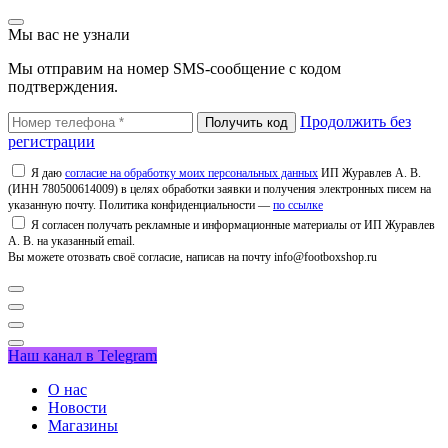
Мы вас не узнали
Мы отправим на номер SMS-сообщение с кодом
подтверждения.
Продолжить без
регистрации
Я даю
согласие на обработку моих персональных данных
ИП Журавлев А. В.
(ИНН 780500614009) в целях обработки заявки и получения электронных писем на
указанную почту. Политика конфиденциальности —
по ссылке
Я согласен получать рекламные и информационные материалы от ИП Журавлев
А. В. на указанный email.
Вы можете отозвать своё согласие, написав на почту info@footboxshop.ru
Наш канал в Telegram
О нас
Новости
Магазины