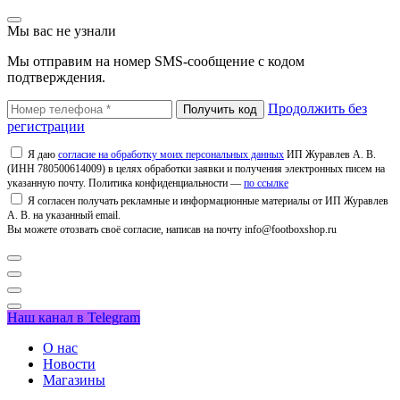
Мы вас не узнали
Мы отправим на номер SMS-сообщение с кодом
подтверждения.
Продолжить без
регистрации
Я даю
согласие на обработку моих персональных данных
ИП Журавлев А. В.
(ИНН 780500614009) в целях обработки заявки и получения электронных писем на
указанную почту. Политика конфиденциальности —
по ссылке
Я согласен получать рекламные и информационные материалы от ИП Журавлев
А. В. на указанный email.
Вы можете отозвать своё согласие, написав на почту info@footboxshop.ru
Наш канал в Telegram
О нас
Новости
Магазины