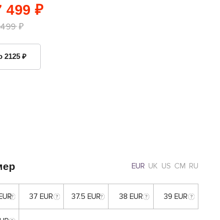
 499 ₽
 499 ₽
о 2125 ₽
мер
EUR
UK
US
CM
RU
 EUR
37 EUR
37.5 EUR
38 EUR
39 EUR