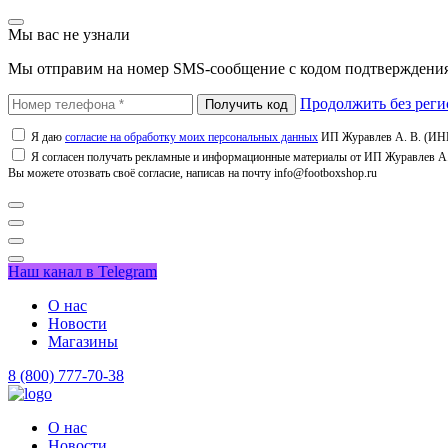
Мы вас не узнали
Мы отправим на номер SMS-сообщение с кодом подтверждения
Продолжить без реги
Я даю
согласие на обработку моих персональных данных
ИП Журавлев А. В. (ИНН
Я согласен получать рекламные и информационные материалы от ИП Журавлев А. 
Вы можете отозвать своё согласие, написав на почту info@footboxshop.ru
Наш канал в Telegram
О нас
Новости
Магазины
8 (800) 777-70-38
О нас
Новости