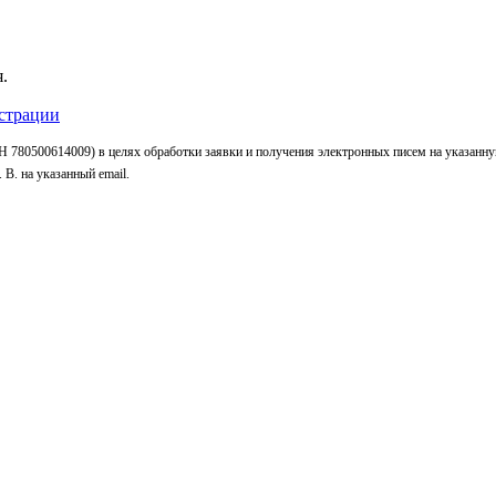
.
страции
 780500614009) в целях обработки заявки и получения электронных писем на указанн
В. на указанный email.