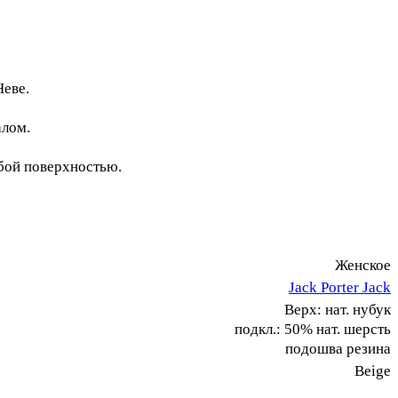
Неве.
алом.
бой поверхностью.
Женское
Jack Porter Jack
Верх: нат. нубук
подкл.: 50% нат. шерсть
подошва резина
Beige