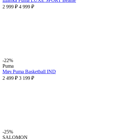
Шапка Puma LUXE SPORT Beanie
2 999 ₽
4 999 ₽
-22%
Puma
Мяч Puma Basketball IND
2 499 ₽
3 199 ₽
-25%
SALOMON