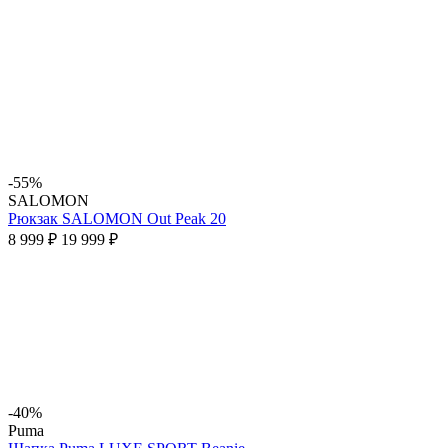
-55%
SALOMON
Рюкзак SALOMON Out Peak 20
8 999 ₽
19 999 ₽
-40%
Puma