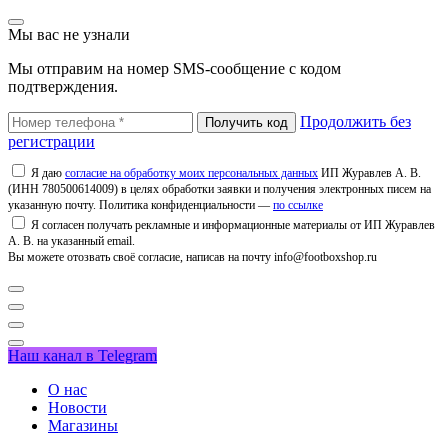
Мы вас не узнали
Мы отправим на номер SMS-сообщение с кодом
подтверждения.
Продолжить без
регистрации
Я даю
согласие на обработку моих персональных данных
ИП Журавлев А. В.
(ИНН 780500614009) в целях обработки заявки и получения электронных писем на
указанную почту. Политика конфиденциальности —
по ссылке
Я согласен получать рекламные и информационные материалы от ИП Журавлев
А. В. на указанный email.
Вы можете отозвать своё согласие, написав на почту info@footboxshop.ru
Наш канал в Telegram
О нас
Новости
Магазины