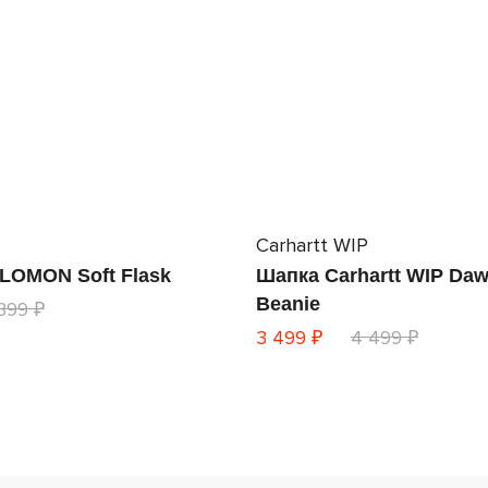
Carhartt WIP
LOMON Soft Flask
Шапка Carhartt WIP Da
Beanie
 399 ₽
3 499 ₽
4 499 ₽