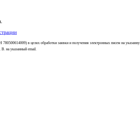
.
страции
 780500614009) в целях обработки заявки и получения электронных писем на указанн
В. на указанный email.