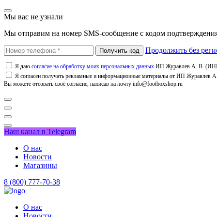
Мы вас не узнали
Мы отправим на номер SMS-сообщение с кодом подтверждения
Продолжить без реги
Я даю
согласие на обработку моих персональных данных
ИП Журавлев А. В. (ИНН
Я согласен получать рекламные и информационные материалы от ИП Журавлев А. 
Вы можете отозвать своё согласие, написав на почту info@footboxshop.ru
Наш канал в Telegram
О нас
Новости
Магазины
8 (800) 777-70-38
О нас
Новости