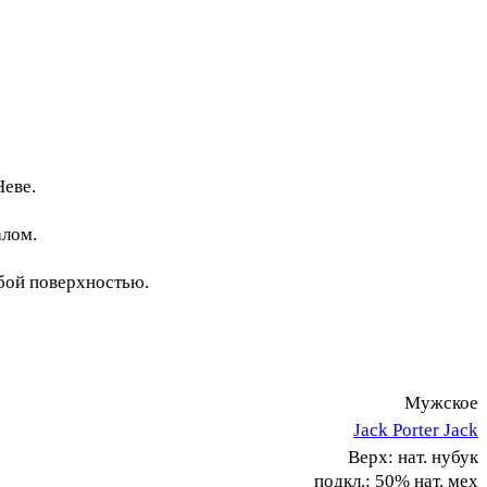
Неве.
алом.
бой поверхностью.
Мужское
Jack Porter Jack
Верх: нат. нубук
подкл.: 50% нат. мех