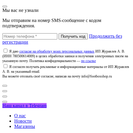
Мы вас не узнали
Мы отправим на номер SMS-сообщение с кодом
подтверждения.
Продолжить без
регистрации
Я даю
согласие на обработку моих персональных данных
ИП Журавлев А. В.
(ИНН 780500614009) в целях обработки заявки и получения электронных писем на
указанную почту. Политика конфиденциальности —
по ссылке
Я согласен получать рекламные и информационные материалы от ИП Журавлев
А. В. на указанный email.
Вы можете отозвать своё согласие, написав на почту info@footboxshop.ru
Наш канал в Telegram
О нас
Новости
Магазины