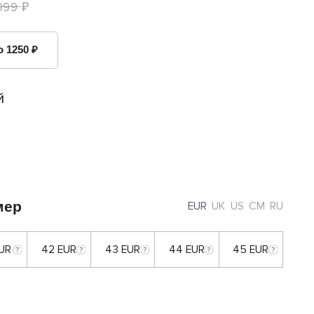
999 ₽
о 1250 ₽
й
мер
EUR
UK
US
CM
RU
EUR
42 EUR
43 EUR
44 EUR
45 EUR