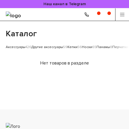
Наш канал в Telegram
Каталог
Аксессуары
426
Другие аксессуары
59
Кепки
56
Носки
65
Панамы
8
Перчатки
Нет товаров в разделе