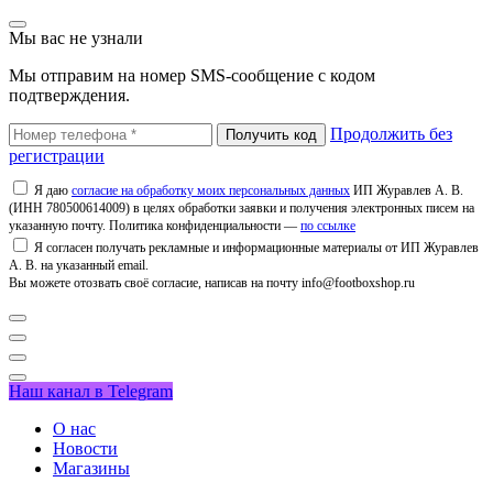
Мы вас не узнали
Мы отправим на номер SMS-сообщение с кодом
подтверждения.
Продолжить без
регистрации
Я даю
согласие на обработку моих персональных данных
ИП Журавлев А. В.
(ИНН 780500614009) в целях обработки заявки и получения электронных писем на
указанную почту. Политика конфиденциальности —
по ссылке
Я согласен получать рекламные и информационные материалы от ИП Журавлев
А. В. на указанный email.
Вы можете отозвать своё согласие, написав на почту info@footboxshop.ru
Наш канал в Telegram
О нас
Новости
Магазины