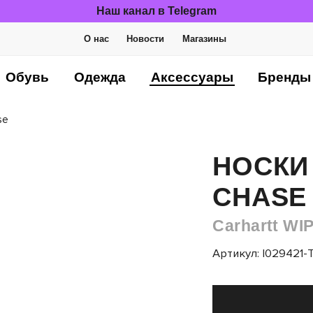
Наш канал в Telegram
О нас
Новости
Магазины
Обувь
Одежда
Аксессуары
Бренды
se
НОСКИ
CHASE
Carhartt WI
Артикул: I029421-T