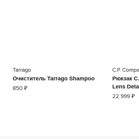
Tarrago
C.P. Comp
Очиститель Tarrago Shampoo
Рюкзак C
Lens Deta
850 ₽
22 999 ₽