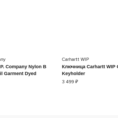
any
Carhartt WIP
.P. Company Nylon B
Ключница Carhartt WIP 
il Garment Dyed
Keyholder
3 499 ₽