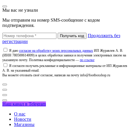
Мы вас не узнали
Мы отправим на номер SMS-сообщение с кодом
подтверждения.
Продолжить без
регистрации
Я даю
согласие на обработку моих персональных данных
ИП Журавлев А. В.
(ИНН 780500614009) в целях обработки заявки и получения электронных писем на
указанную почту. Политика конфиденциальности —
по ссылке
Я согласен получать рекламные и информационные материалы от ИП Журавлев
А. В. на указанный email.
Вы можете отозвать своё согласие, написав на почту info@footboxshop.ru
Наш канал в Telegram
О нас
Новости
Магазины