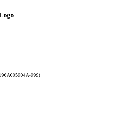
 Logo
C196A005904A-999)