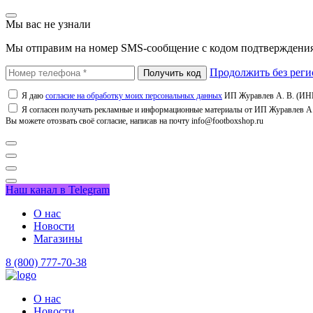
Мы вас не узнали
Мы отправим на номер SMS-сообщение с кодом подтверждения
Продолжить без реги
Я даю
согласие на обработку моих персональных данных
ИП Журавлев А. В. (ИНН
Я согласен получать рекламные и информационные материалы от ИП Журавлев А. 
Вы можете отозвать своё согласие, написав на почту info@footboxshop.ru
Наш канал в Telegram
О нас
Новости
Магазины
8 (800) 777-70-38
О нас
Новости