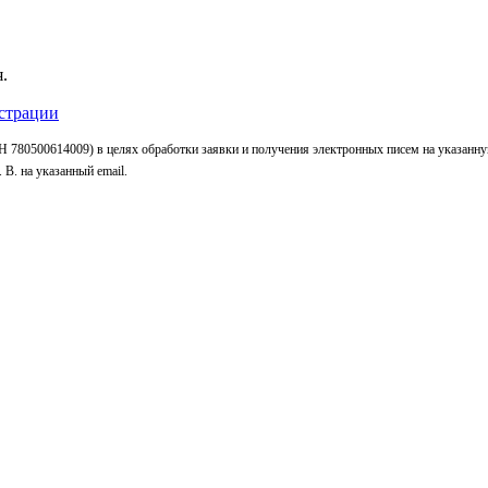
.
страции
 780500614009) в целях обработки заявки и получения электронных писем на указанн
В. на указанный email.