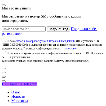
Мы вас не узнали
Мы отправим на номер SMS-сообщение с кодом
подтверждения.
Продолжить без
регистрации
Я даю
согласие на обработку моих персональных данных
ИП Журавлев А. В.
(ИНН 780500614009) в целях обработки заявки и получения электронных писем на
указанную почту. Политика конфиденциальности —
по ссылке
Я согласен получать рекламные и информационные материалы от ИП Журавлев
А. В. на указанный email.
Вы можете отозвать своё согласие, написав на почту info@footboxshop.ru
Наш канал в Telegram
О нас
Новости
Магазины