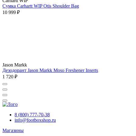
Carhartt WIP
Сумка Carhartt WIP Otis Shoulder Bag
10 999 ₽
Jason Markk
Дезодорант Jason Markk Moso Freshener Inserts
1 720 ₽
8 (800) 777-70-38
info@footboxshop.ru
Магазины