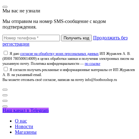
Мы вас не узнали
Мы отправим на номер SMS-сообщение с кодом
подтверждения.
Продолжить без
регистрации
Я даю
согласие на обработку моих персональных данных
ИП Журавлев А. В.
(ИНН 780500614009) в целях обработки заявки и получения электронных писем на
указанную почту. Политика конфиденциальности —
по ссылке
Я согласен получать рекламные и информационные материалы от ИП Журавлев
А. В. на указанный email.
Вы можете отозвать своё согласие, написав на почту info@footboxshop.ru
Наш канал в Telegram
О нас
Новости
Магазины